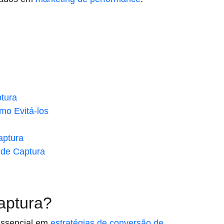
ptura
mo Evitá-los
aptura
 de Captura
aptura?
essencial em
estratégias de conversão de