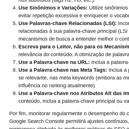
nos subtítulos (tags H2, H3, etc.).
Use Sinônimos e Variações:
Utilize sinônimos
evitar repetição excessiva e enriquecer o vocabu
Use Palavras-chave Relacionadas (LSI):
Inco
relacionadas à sua palavra-chave principal (LSI
mecanismos de busca a entender melhor o cont
Escreva para o Leitor, não para os Mecanis
relevância do conteúdo. A otimização de palavras
Use a Palavra-chave na URL:
Inclua a palavra
Use a Palavra-chave nas Meta Tags:
Inclua a 
se relevante, nas meta keywords (embora as 
influência no ranking atualmente).
Use a Palavra-chave nos Atributos Alt das I
conteúdo, inclua a palavra-chave principal ou va
Por fim, monitorar regularmente o desempenho do 
Google Search Console permitirá ajustes contínuos