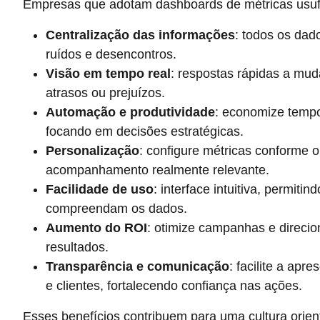
Empresas que adotam dashboards de métricas usufru
Centralização das informações
: todos os dad
ruídos e desencontros.
Visão em tempo real
: respostas rápidas a mu
atrasos ou prejuízos.
Automação e produtividade
: economize temp
focando em decisões estratégicas.
Personalização
: configure métricas conforme 
acompanhamento realmente relevante.
Facilidade de uso
: interface intuitiva, permiti
compreendam os dados.
Aumento do ROI
: otimize campanhas e direci
resultados.
Transparência e comunicação
: facilite a apr
e clientes, fortalecendo confiança nas ações.
Esses benefícios contribuem para uma cultura orien